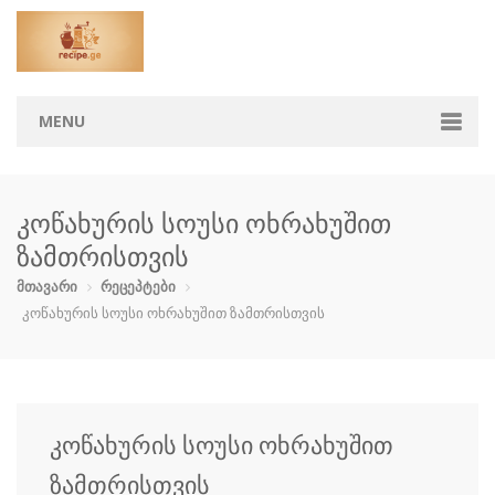
MENU
მთავარი
კოწახურის სოუსი ოხრახუშით
კატეგორიები
ზამთრისთვის
აჯიკა
ბავშვებისთ…
ბოსტნეული …
გარნირი
მთავარი
რეცეპტები
კოწახურის სოუსი ოხრახუშით ზამთრისთვის
დესერტი
ზაპეკანკა
თევზი და ზ…
კონსერვი
კოქტეილები
მაკარონი
მურაბები დ…
მწნილი
კოწახურის სოუსი ოხრახუშით
ნამცხვრები
ნაყინი
პიცა
პური
ზამთრისთვის