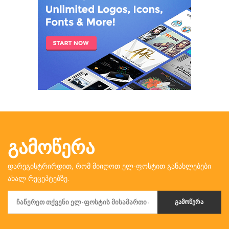
ᲒᲐᲛᲝᲬᲔᲠᲐ
დარეგისტრირდით, რომ მიიღოთ ელ-ფოსტით განახლებები
ახალ რეცეპტებზე.
ᲒᲐᲛᲝᲬᲔᲠᲐ