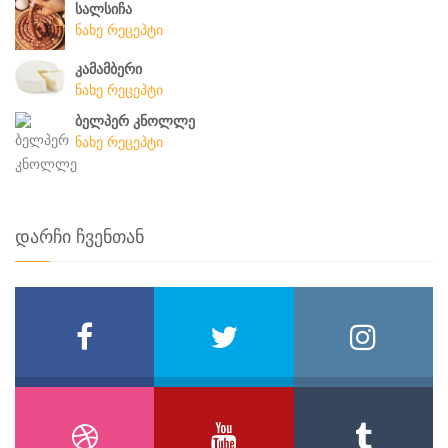
სალსიჩა
ნახე რეცეპტი
კამამბერი
ნახე რეცეპტი
ბელპერ კნოლლე
ნახე რეცეპტი
დარჩი ჩვენთან