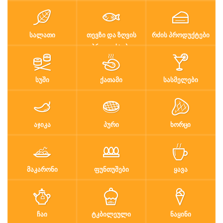
ᲡᲐᲚᲐᲗᲘ
ᲗᲔᲕᲖᲘ ᲓᲐ ᲖᲦᲕᲘᲡ
ᲠᲫᲘᲡ ᲞᲠᲝᲓᲣᲥᲢᲔᲑᲘ
ᲞᲠᲝᲓᲣᲥᲢᲔᲑᲘ
ᲡᲣᲨᲘ
ᲥᲐᲗᲐᲛᲘ
ᲡᲐᲡᲛᲔᲚᲔᲑᲘ
ᲐᲯᲘᲙᲐ
ᲞᲣᲠᲘ
ᲮᲝᲠᲪᲘ
ᲛᲐᲙᲐᲠᲝᲜᲘ
ᲤᲣᲜᲗᲣᲨᲔᲑᲘ
ᲧᲐᲕᲐ
ᲩᲐᲘ
ᲢᲙᲑᲘᲚᲔᲣᲚᲘ
ᲜᲐᲧᲘᲜᲘ