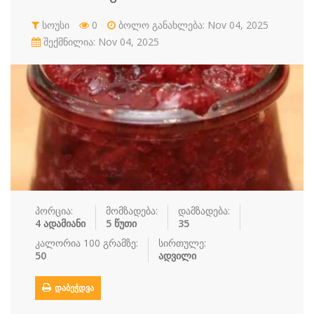
რძის პროდუ…
სალათი
სასმელები
სოუსი
სოუსი
0
ბოლო განახლება: Nov 04, 2025
შექმნილია: Nov 04, 2025
სუპები
სუში
ტკბილეული
ფასტ ფუდი
ფასტ ფუდი
ფუნთუშები
ქათამი
ქართული სა
ყავა
ჩაი
ცომეული
ხორცი
ჯანსაღი კვ…
რეცეპტები
რჩევები
პორცია:
მომზადება:
დამზადება:
4 ადამიანი
5 წუთი
35
დაგვიკავშირდით
კალორია 100 გრამზე:
სირთულე:
50
ადვილი
შესვლა / რეგისტრაცია
ᲓᲐᲑᲔᲭᲓᲕᲐ