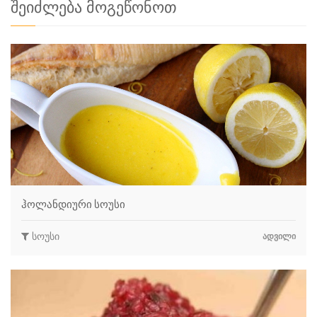
შეიძლება მოგეწონოთ
ჰოლანდიური სოუსი
სოუსი
ᲐᲓᲕᲘᲚᲘ