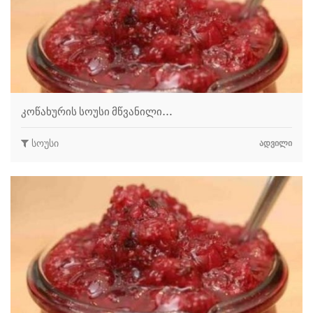
კოწახურის სოუსი მწვანილი…
სოუსი
ᲐᲓᲕᲘᲚᲘ