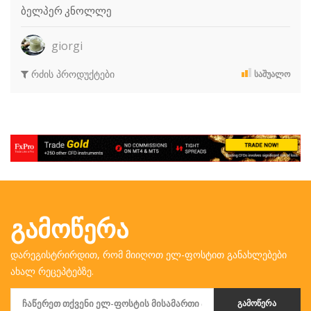
ბელპერ კნოლლე
giorgi
რძის პროდუქტები
ᲡᲐᲨᲣᲐᲚᲝ
ᲒᲐᲛᲝᲬᲔᲠᲐ
დარეგისტრირდით, რომ მიიღოთ ელ-ფოსტით განახლებები
ახალ რეცეპტებზე.
ᲒᲐᲛᲝᲬᲔᲠᲐ