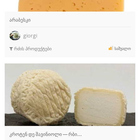
არაბესკი
giorgi
რძის პროდუქტები
ᲡᲐᲨᲣᲐᲚᲝ
კროტენ დე შავინიოლი — რბი…