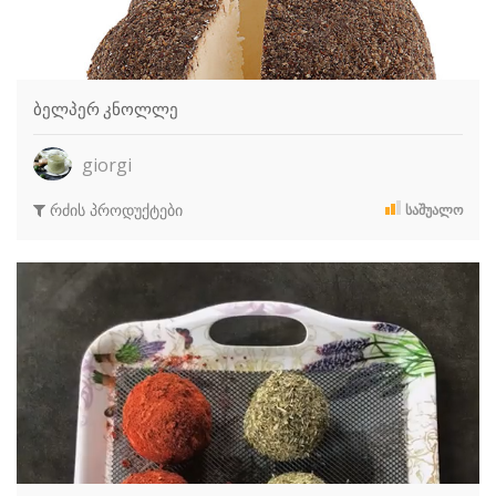
ბელპერ კნოლლე
giorgi
რძის პროდუქტები
ᲡᲐᲨᲣᲐᲚᲝ