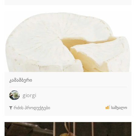
კამამბერი
giorgi
რძის პროდუქტები
ᲡᲐᲨᲣᲐᲚᲝ