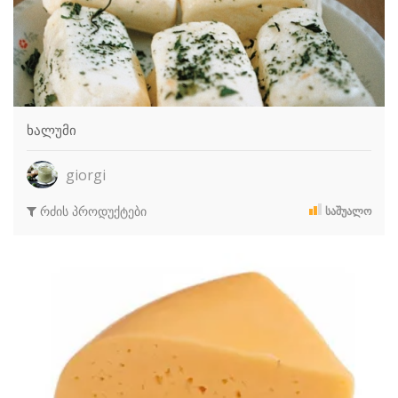
ხალუმი
giorgi
რძის პროდუქტები
ᲡᲐᲨᲣᲐᲚᲝ