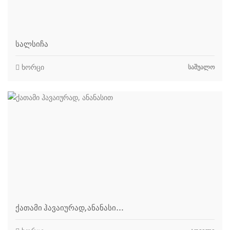
სალსიჩა
ხორცი
ᲡᲐᲨᲣᲐᲚᲝ
ქათამი ჰავაიურად, ანანასი…