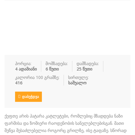
სუპები
სუში
ტკბილეული
ფასტ ფუდი
ფასტ ფუდი
ფუნთუშები
ქათამი
ქართული სა
ყავა
ჩაი
ცომეული
ხორცი
ჯანსაღი კვ…
პორცია:
მომზადება:
დამზადება:
4 ადამიანი
6 წუთი
25 წუთი
რეცეპტები
კალორია 100 გრამზე:
სირთულე:
416
საშუალო
რჩევები
ᲓᲐᲑᲔᲭᲓᲕᲐ
დაგვიკავშირდით
შესვლა / რეგისტრაცია
ქეფთე არის პატარა კატლეტები, რომლებიც მზადდება ნაზი
ფარშისა და ზომიერი რაოდენობის სანელებლებისგან. მათი
შეწვა შესაძლებელია როგორც გრილზე, ისე ტაფაზე. სწორად