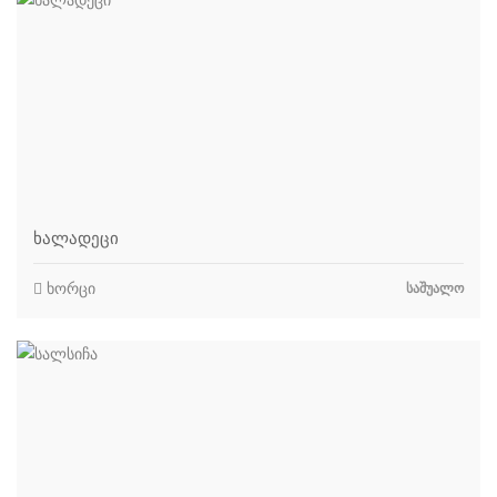
ხალადეცი
ხორცი
ᲡᲐᲨᲣᲐᲚᲝ