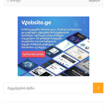
ხორცი
ᲐᲓᲕᲘᲚᲘ