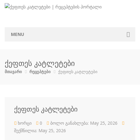
MENU
მთავარი
ქეფთეს კატლეტები
კატეგორიები
მთავარი
რეცეპტები
ქეფთეს კატლეტები
აჯიკა
ბავშვებისთ…
ბოსტნეული …
გარნირი
დესერტი
ზაპეკანკა
თევზი და ზ…
კონსერვი
კოქტეილები
მაკარონი
მურაბები დ…
მწნილი
ქეფთეს კატლეტები
ხორცი
0
ბოლო განახლება: May 25, 2026
ნამცხვრები
ნაყინი
პიცა
პური
შექმნილია: May 25, 2026
რძის პროდუ…
სალათი
სასმელები
სოუსი