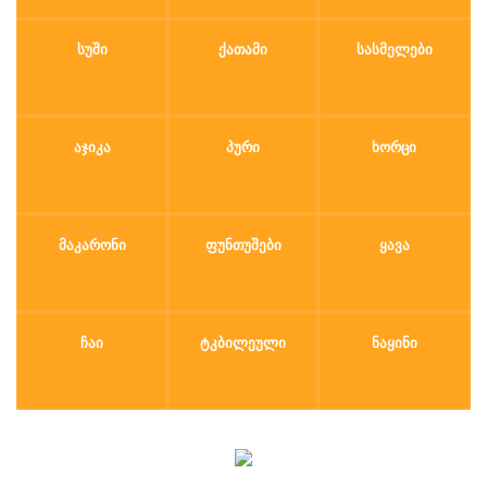
ᲡᲣᲨᲘ
ᲥᲐᲗᲐᲛᲘ
ᲡᲐᲡᲛᲔᲚᲔᲑᲘ
ᲐᲯᲘᲙᲐ
ᲞᲣᲠᲘ
ᲮᲝᲠᲪᲘ
ᲛᲐᲙᲐᲠᲝᲜᲘ
ᲤᲣᲜᲗᲣᲨᲔᲑᲘ
ᲧᲐᲕᲐ
ᲩᲐᲘ
ᲢᲙᲑᲘᲚᲔᲣᲚᲘ
ᲜᲐᲧᲘᲜᲘ