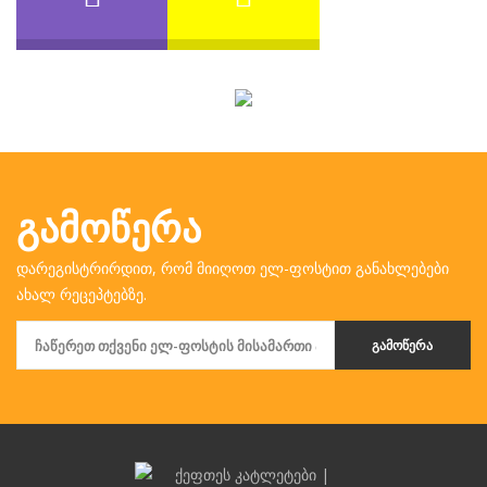
ᲒᲐᲛᲝᲬᲔᲠᲐ
დარეგისტრირდით, რომ მიიღოთ ელ-ფოსტით განახლებები
ახალ რეცეპტებზე.
ᲒᲐᲛᲝᲬᲔᲠᲐ