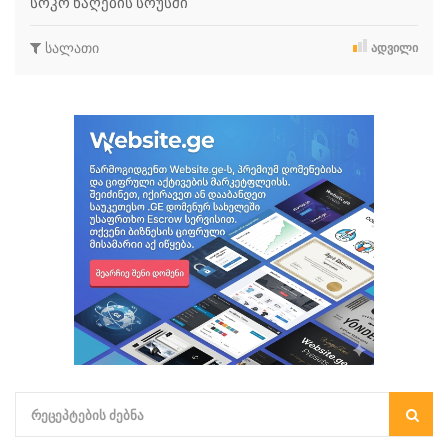
სოკო ნაღების სოუსში
სალათი
ᲐᲓᲕᲘᲚᲘ