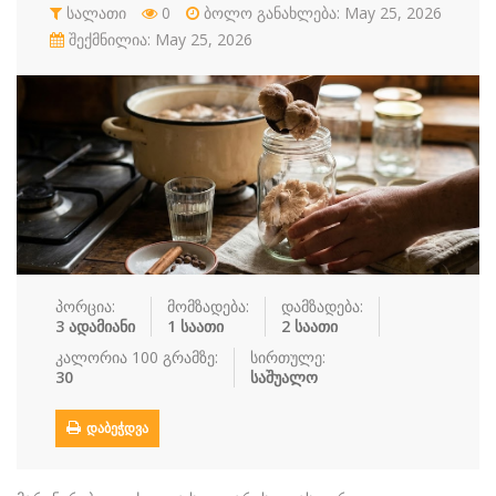
რძის პროდუ…
სალათი
0
სალათი
ბოლო განახლება: May 25, 2026
სასმელები
სოუსი
შექმნილია: May 25, 2026
სუპები
სუში
ტკბილეული
ფასტ ფუდი
ფასტ ფუდი
ფუნთუშები
ქათამი
ქართული სა
ყავა
ჩაი
ცომეული
ხორცი
ჯანსაღი კვ…
რეცეპტები
პორცია:
მომზადება:
დამზადება:
რჩევები
3 ადამიანი
1 საათი
2 საათი
კალორია 100 გრამზე:
სირთულე:
დაგვიკავშირდით
30
საშუალო
შესვლა / რეგისტრაცია
ᲓᲐᲑᲔᲭᲓᲕᲐ