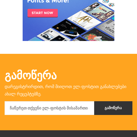
ᲒᲐᲛᲝᲬᲔᲠᲐ
დარეგისტრირდით, რომ მიიღოთ ელ-ფოსტით განახლებები
ახალ რეცეპტებზე.
ᲒᲐᲛᲝᲬᲔᲠᲐ