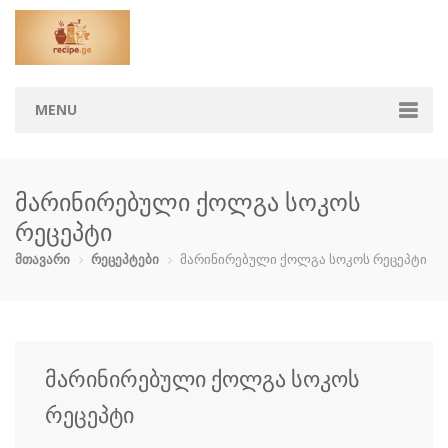
MENU
მთავარი
მარინირებული ქოლგა სოკოს
კატეგორიები
რეცეპტი
აჯიკა
ბავშვებისთ…
ბოსტნეული …
გარნირი
მთავარი
რეცეპტები
მარინირებული ქოლგა სოკოს რეცეპტი
დესერტი
ზაპეკანკა
თევზი და ზ…
კონსერვი
კოქტეილები
მაკარონი
მურაბები დ…
მწნილი
მარინირებული ქოლგა სოკოს
ნამცხვრები
ნაყინი
პიცა
პური
რეცეპტი