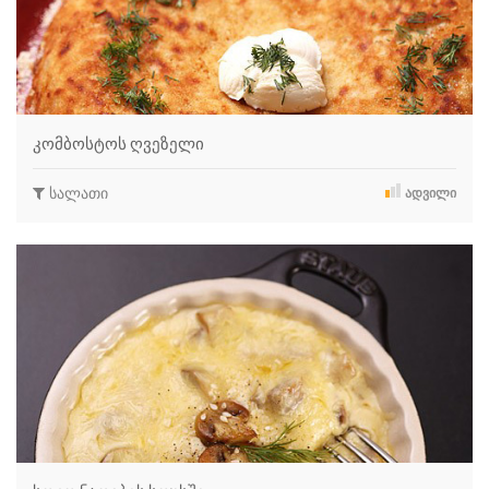
კომბოსტოს ღვეზელი
სალათი
ᲐᲓᲕᲘᲚᲘ