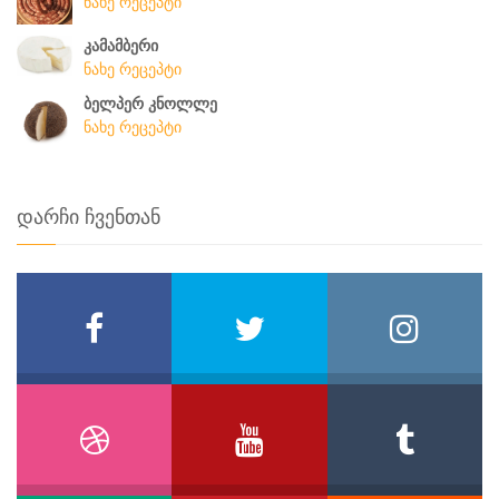
ნახე რეცეპტი
კამამბერი
ნახე რეცეპტი
ბელპერ კნოლლე
ნახე რეცეპტი
დარჩი ჩვენთან