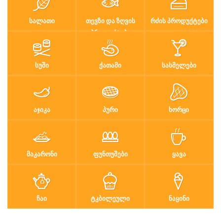
ᲡᲐᲚᲐᲗᲘ
ᲗᲔᲕᲖᲘ ᲓᲐ ᲖᲦᲕᲘᲡ
ᲠᲫᲘᲡ ᲞᲠᲝᲓᲣᲥᲢᲔᲑᲘ
ᲞᲠᲝᲓᲣᲥᲢᲔᲑᲘ
ᲡᲣᲨᲘ
ᲥᲐᲗᲐᲛᲘ
ᲡᲐᲡᲛᲔᲚᲔᲑᲘ
ᲐᲯᲘᲙᲐ
ᲞᲣᲠᲘ
ᲮᲝᲠᲪᲘ
ᲛᲐᲙᲐᲠᲝᲜᲘ
ᲤᲣᲜᲗᲣᲨᲔᲑᲘ
ᲧᲐᲕᲐ
ᲩᲐᲘ
ᲢᲙᲑᲘᲚᲔᲣᲚᲘ
ᲜᲐᲧᲘᲜᲘ