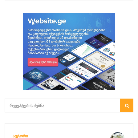
ᲐᲕᲢᲝᲠᲘ