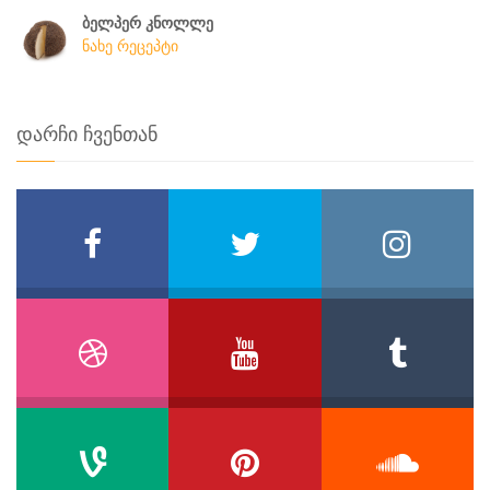
ბელპერ კნოლლე
ნახე რეცეპტი
დარჩი ჩვენთან