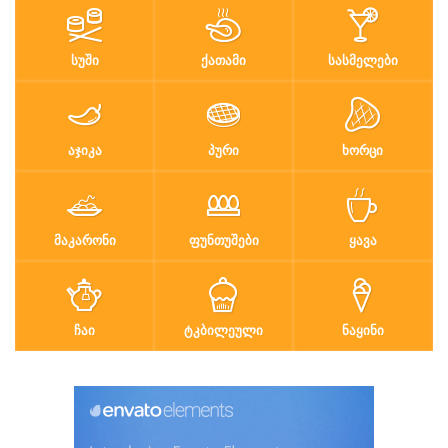
ᲡᲣᲨᲘ
ᲥᲐᲗᲐᲛᲘ
ᲡᲐᲡᲛᲔᲚᲔᲑᲘ
ᲐᲯᲘᲙᲐ
ᲞᲣᲠᲘ
ᲮᲝᲠᲪᲘ
ᲛᲐᲙᲐᲠᲝᲜᲘ
ᲤᲣᲜᲗᲣᲨᲔᲑᲘ
ᲧᲐᲕᲐ
ᲩᲐᲘ
ᲢᲙᲑᲘᲚᲔᲣᲚᲘ
ᲜᲐᲧᲘᲜᲘ