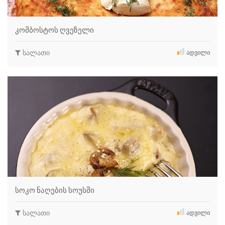
კომბოსტოს ღვეზელი
სალათი
ᲐᲓᲕᲘᲚᲘ
სოკო ნაღების სოუსში
სალათი
ᲐᲓᲕᲘᲚᲘ