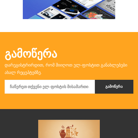
ᲒᲐᲛᲝᲬᲔᲠᲐ
დარეგისტრირდით, რომ მიიღოთ ელ-ფოსტით განახლებები
ახალ რეცეპტებზე.
ᲒᲐᲛᲝᲬᲔᲠᲐ