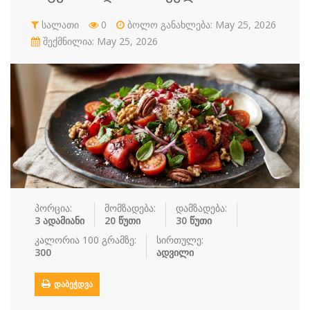
რძის პროდუ…
სალათი
სასმელები
სოუსი
სალათი
0
ბოლო განახლება: May 25, 2026
შექმნილია: May 25, 2026
სუპები
სუში
ტკბილეული
ფასტ ფუდი
ფასტ ფუდი
ფუნთუშები
ქათამი
ქართული სა
ყავა
ჩაი
ცომეული
ხორცი
ჯანსაღი კვ…
რეცეპტები
რჩევები
პორცია:
მომზადება:
დამზადება:
3 ადამიანი
20 წუთი
30 წუთი
დაგვიკავშირდით
კალორია 100 გრამზე:
სირთულე:
300
ადვილი
შესვლა / რეგისტრაცია
ᲓᲐᲑᲔᲭᲓᲕᲐ