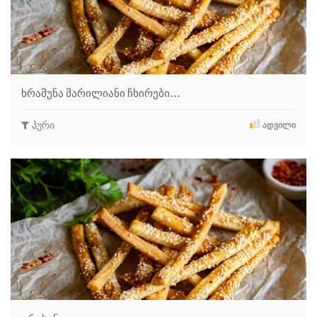
ხრამუნა მარილიანი ჩხირები…
პური
ᲐᲓᲕᲘᲚᲘ