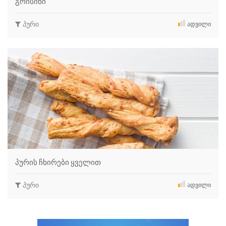
გრისინი
პური
ᲐᲓᲕᲘᲚᲘ
პურის ჩხირები ყველით
პური
ᲐᲓᲕᲘᲚᲘ