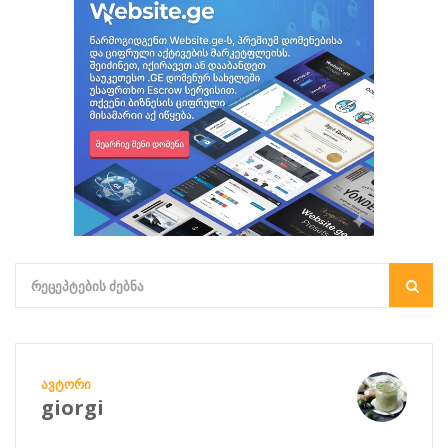
ᲐᲕᲢᲝᲠᲘ
giorgi