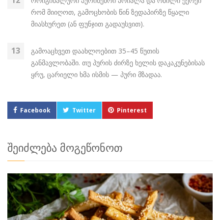
ორიგინალური პურისებრი პრიალა და რბილი ქერქი
რომ მიიღოთ, გამოცხობის წინ ზედაპირზე წყალი
მიასხურეთ (ან ფუნჯით გადაუსვით).
გამოაცხვეთ დაახლოებით 35–45 წუთის
განმავლობაში. თუ პურის ძირზე ხელის დაკაკუნებისას
ყრუ, ცარიელი ხმა ისმის — პური მზადაა.
Facebook
Twitter
Pinterest
შეიძლება მოგეწონოთ