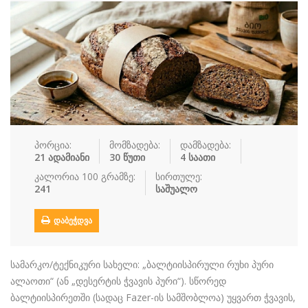
რძის პროდუ…
სალათი
სასმელები
სოუსი
სუპები
სუში
ტკბილეული
ფასტ ფუდი
ფასტ ფუდი
ფუნთუშები
ქათამი
ქართული სა
ყავა
ჩაი
ცომეული
ხორცი
პორცია:
მომზადება:
დამზადება:
ჯანსაღი კვ…
21 ადამიანი
30 წუთი
4 საათი
რეცეპტები
კალორია 100 გრამზე:
სირთულე:
241
საშუალო
რჩევები
ᲓᲐᲑᲔᲭᲓᲕᲐ
დაგვიკავშირდით
შესვლა / რეგისტრაცია
სამარკო/ტექნიკური სახელი: „ბალტიისპირული რუხი პური
ალაოთი“ (ან „დესერტის ჭვავის პური“). სწორედ
ბალტიისპირეთში (სადაც Fazer-ის სამშობლოა) უყვართ ჭვავის,