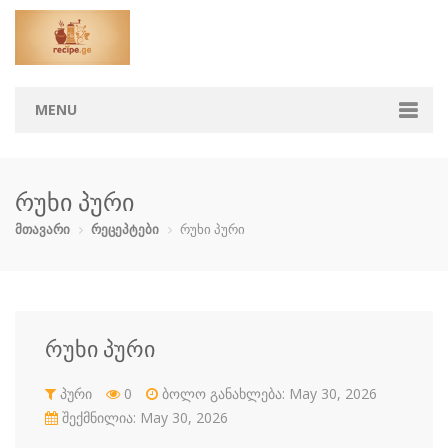
MENU
მთავარი
რუხი პური
კატეგორიები
მთავარი
რეცეპტები
რუხი პური
აჯიკა
ბავშვებისთ…
ბოსტნეული …
გარნირი
დესერტი
ზაპეკანკა
თევზი და ზ…
კონსერვი
რუხი პური
კოქტეილები
მაკარონი
მურაბები დ…
მწნილი
პური
0
ბოლო განახლება: May 30, 2026
ნამცხვრები
ნაყინი
პიცა
პური
შექმნილია: May 30, 2026