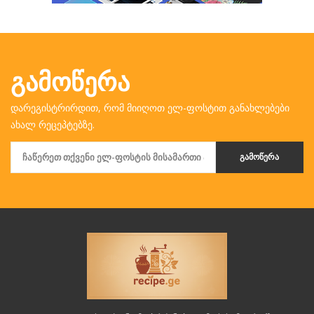
ᲒᲐᲛᲝᲬᲔᲠᲐ
დარეგისტრირდით, რომ მიიღოთ ელ-ფოსტით განახლებები
ახალ რეცეპტებზე.
ᲒᲐᲛᲝᲬᲔᲠᲐ