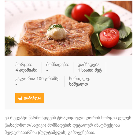
რძის პროდუ…
სალათი
სასმელები
სოუსი
სუპები
სუში
ტკბილეული
ფასტ ფუდი
ფასტ ფუდი
ფუნთუშები
ქათამი
ქართული სა
ყავა
ჩაი
ცომეული
ხორცი
პორცია:
მომზადება:
დამზადება:
ჯანსაღი კვ…
4 ადამიანი
-
1 საათი მეტ
რეცეპტები
კალორია 100 გრამზე:
სირთულე:
-
საშუალო
რჩევები
ᲓᲐᲑᲔᲭᲓᲕᲐ
დაგვიკავშირდით
შესვლა / რეგისტრაცია
ეს რეცეპტი წარმოადგენს ტრადიციული ღორის ხორცის ჟელეს
(სასაქონლო/საცივი) მომზადების დეტალურ ინსტრუქციას
მულტისახარშის (მულტიშეფის) გამოყენებით.