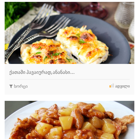
ქათამი ჰავაიურად, ანანასი…
ხორცი
ᲐᲓᲕᲘᲚᲘ