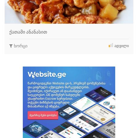
ქათამი ანანასით
ხორცი
ᲐᲓᲕᲘᲚᲘ