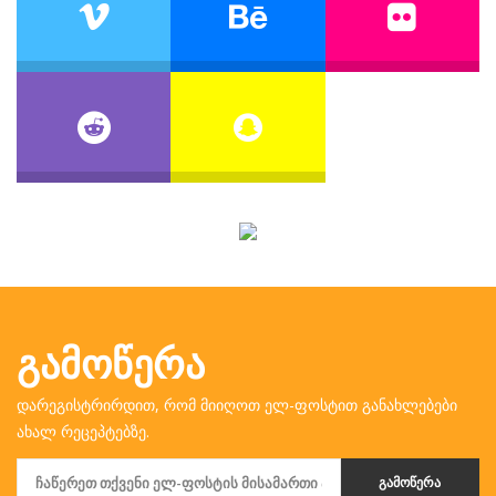
ᲒᲐᲛᲝᲬᲔᲠᲐ
დარეგისტრირდით, რომ მიიღოთ ელ-ფოსტით განახლებები
ახალ რეცეპტებზე.
ᲒᲐᲛᲝᲬᲔᲠᲐ