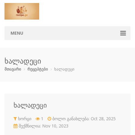
MENU
მთავარი
ხალადეცი
კატეგორიები
მთავარი
რეცეპტები
ხალადეცი
აჯიკა
ბავშვებისთ…
ბოსტნეული …
გარნირი
დესერტი
ზაპეკანკა
თევზი და ზ…
კონსერვი
ხალადეცი
კოქტეილები
მაკარონი
მურაბები დ…
მწნილი
ხორცი
1
ბოლო განახლება: Oct 28, 2025
ნამცხვრები
ნაყინი
პიცა
პური
შექმნილია: Nov 10, 2023