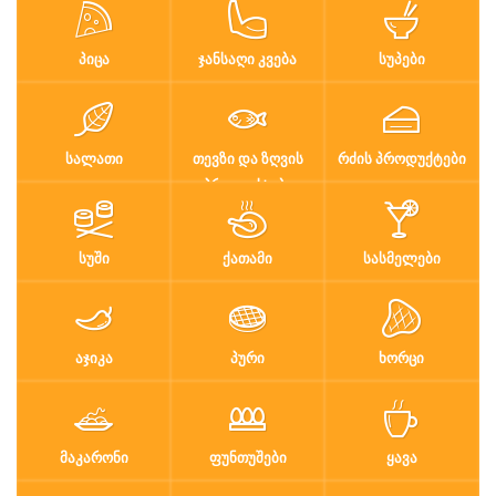
ᲞᲘᲪᲐ
ᲯᲐᲜᲡᲐᲦᲘ ᲙᲕᲔᲑᲐ
ᲡᲣᲞᲔᲑᲘ
ᲡᲐᲚᲐᲗᲘ
ᲗᲔᲕᲖᲘ ᲓᲐ ᲖᲦᲕᲘᲡ
ᲠᲫᲘᲡ ᲞᲠᲝᲓᲣᲥᲢᲔᲑᲘ
ᲞᲠᲝᲓᲣᲥᲢᲔᲑᲘ
ᲡᲣᲨᲘ
ᲥᲐᲗᲐᲛᲘ
ᲡᲐᲡᲛᲔᲚᲔᲑᲘ
ᲐᲯᲘᲙᲐ
ᲞᲣᲠᲘ
ᲮᲝᲠᲪᲘ
ᲛᲐᲙᲐᲠᲝᲜᲘ
ᲤᲣᲜᲗᲣᲨᲔᲑᲘ
ᲧᲐᲕᲐ