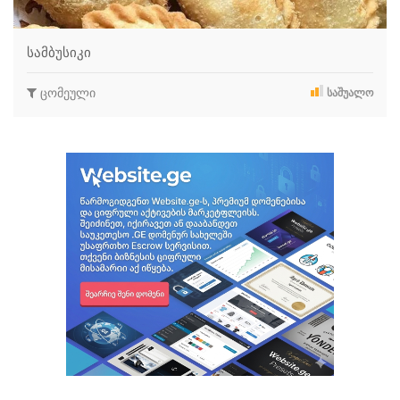
სამბუსიკი
ცომეული
ᲡᲐᲨᲣᲐᲚᲝ