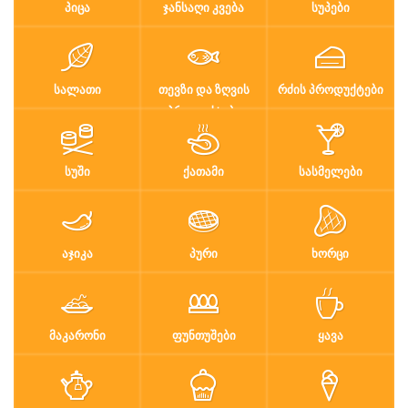
ᲞᲘᲪᲐ
ᲯᲐᲜᲡᲐᲦᲘ ᲙᲕᲔᲑᲐ
ᲡᲣᲞᲔᲑᲘ
ᲡᲐᲚᲐᲗᲘ
ᲗᲔᲕᲖᲘ ᲓᲐ ᲖᲦᲕᲘᲡ
ᲠᲫᲘᲡ ᲞᲠᲝᲓᲣᲥᲢᲔᲑᲘ
ᲞᲠᲝᲓᲣᲥᲢᲔᲑᲘ
ᲡᲣᲨᲘ
ᲥᲐᲗᲐᲛᲘ
ᲡᲐᲡᲛᲔᲚᲔᲑᲘ
ᲐᲯᲘᲙᲐ
ᲞᲣᲠᲘ
ᲮᲝᲠᲪᲘ
ᲛᲐᲙᲐᲠᲝᲜᲘ
ᲤᲣᲜᲗᲣᲨᲔᲑᲘ
ᲧᲐᲕᲐ