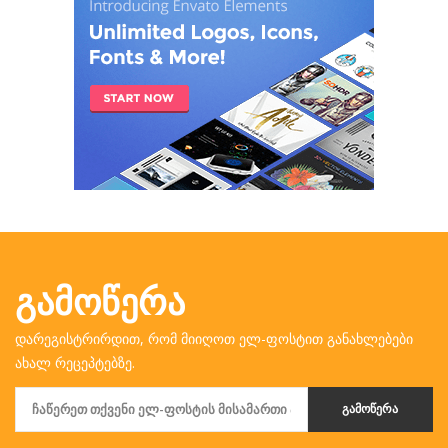
ᲒᲐᲛᲝᲬᲔᲠᲐ
დარეგისტრირდით, რომ მიიღოთ ელ-ფოსტით განახლებები
ახალ რეცეპტებზე.
ᲒᲐᲛᲝᲬᲔᲠᲐ