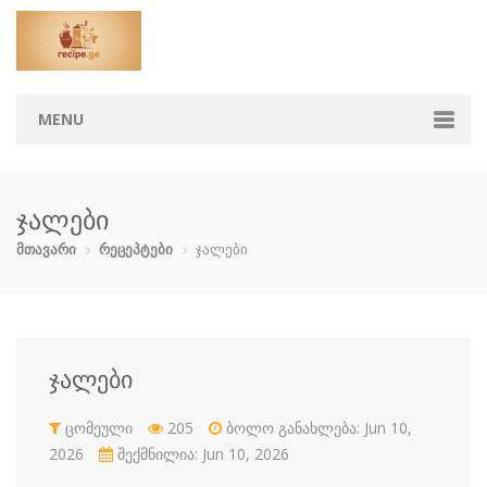
MENU
მთავარი
ჯალები
კატეგორიები
მთავარი
რეცეპტები
ჯალები
აჯიკა
ბავშვებისთ…
ბოსტნეული …
გარნირი
დესერტი
ზაპეკანკა
თევზი და ზ…
კონსერვი
ჯალები
კოქტეილები
მაკარონი
მურაბები დ…
მწნილი
ცომეული
205
ბოლო განახლება: Jun 10,
ნამცხვრები
ნაყინი
პიცა
პური
2026
შექმნილია: Jun 10, 2026