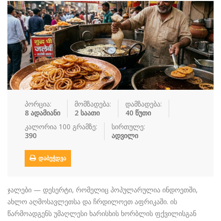
რძის პროდუ…
სალათი
სასმელები
სოუსი
სუპები
სუში
ტკბილეული
ფასტ ფუდი
ფასტ ფუდი
ფუნთუშები
ქათამი
ქართული სა
ყავა
ჩაი
ცომეული
ხორცი
პორცია:
მომზადება:
დამზადება:
ჯანსაღი კვ…
8 ადამიანი
2 საათი
40 წუთი
რეცეპტები
კალორია 100 გრამზე:
სირთულე:
390
ადვილი
რჩევები
ᲓᲐᲑᲔᲭᲓᲕᲐ
დაგვიკავშირდით
შესვლა / რეგისტრაცია
ჯალები — დესერტი, რომელიც პოპულარულია ინდოეთში,
ახლო აღმოსავლეთსა და ჩრდილოეთ აფრიკაში. ის
წარმოადგენს უმაღლესი ხარისხის ხორბლის ფქვილისგან