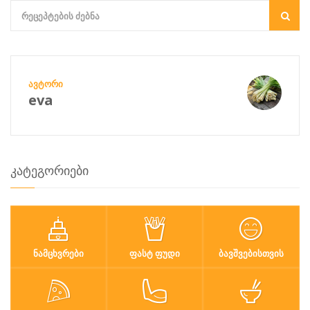
ᲐᲕᲢᲝᲠᲘ
eva
კატეგორიები
ᲜᲐᲛᲪᲮᲕᲠᲔᲑᲘ
ᲤᲐᲡᲢ ᲤᲣᲓᲘ
ᲑᲐᲕᲨᲕᲔᲑᲘᲡᲗᲕᲘᲡ