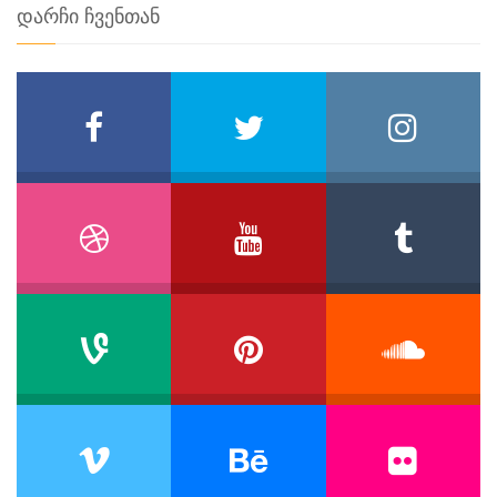
დარჩი ჩვენთან