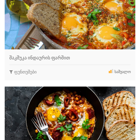
შაკშუკა ინდაურის ფარშით
ფუნთუშები
ᲡᲐᲨᲣᲐᲚᲝ