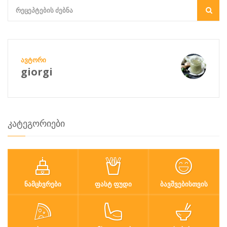
ᲐᲕᲢᲝᲠᲘ
giorgi
კატეგორიები
ᲜᲐᲛᲪᲮᲕᲠᲔᲑᲘ
ᲤᲐᲡᲢ ᲤᲣᲓᲘ
ᲑᲐᲕᲨᲕᲔᲑᲘᲡᲗᲕᲘᲡ