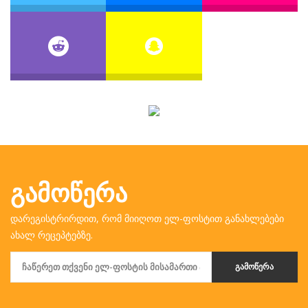
ᲒᲐᲛᲝᲬᲔᲠᲐ
დარეგისტრირდით, რომ მიიღოთ ელ-ფოსტით განახლებები
ახალ რეცეპტებზე.
ᲒᲐᲛᲝᲬᲔᲠᲐ