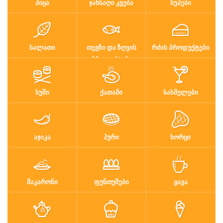
ᲞᲘᲪᲐ
ᲯᲐᲜᲡᲐᲦᲘ ᲙᲕᲔᲑᲐ
ᲡᲣᲞᲔᲑᲘ
ᲡᲐᲚᲐᲗᲘ
ᲗᲔᲕᲖᲘ ᲓᲐ ᲖᲦᲕᲘᲡ
ᲠᲫᲘᲡ ᲞᲠᲝᲓᲣᲥᲢᲔᲑᲘ
ᲞᲠᲝᲓᲣᲥᲢᲔᲑᲘ
ᲡᲣᲨᲘ
ᲥᲐᲗᲐᲛᲘ
ᲡᲐᲡᲛᲔᲚᲔᲑᲘ
ᲐᲯᲘᲙᲐ
ᲞᲣᲠᲘ
ᲮᲝᲠᲪᲘ
ᲛᲐᲙᲐᲠᲝᲜᲘ
ᲤᲣᲜᲗᲣᲨᲔᲑᲘ
ᲧᲐᲕᲐ