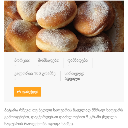
რძის პროდუ…
სალათი
სასმელები
სოუსი
სუპები
სუში
ტკბილეული
ფასტ ფუდი
ფასტ ფუდი
ფუნთუშები
ქათამი
ქართული სა
ყავა
ჩაი
ცომეული
ხორცი
პორცია:
მომზადება:
დამზადება:
ჯანსაღი კვ…
-
-
-
რეცეპტები
კალორია 100 გრამზე:
სირთულე:
-
ადვილი
რჩევები
ᲓᲐᲑᲔᲭᲓᲕᲐ
დაგვიკავშირდით
შესვლა / რეგისტრაცია
პატარა რჩევა: თუ ნედლი საფუარის ნაცვლად მშრალ საფუარს
გამოიყენებთ, დაგჭირდებათ დაახლოებით 5 გრამი (ნედლი
საფუარის რაოდენობა იყოფა სამზე).