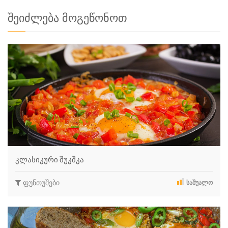
შეიძლება მოგეწონოთ
კლასიკური შუკშკა
ფუნთუშები
ᲡᲐᲨᲣᲐᲚᲝ