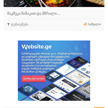
შაკშუკა წიწაკით და მშრალი…
ფუნთუშები
ᲡᲐᲨᲣᲐᲚᲝ