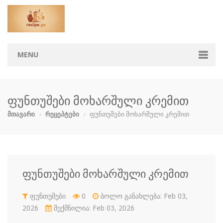
MENU
მთავარი
ფუნთუშები მოხარშული კრემით
კატეგორიები
მთავარი
რეცეპტები
ფუნთუშები მოხარშული კრემით
აჯიკა
ბავშვებისთ…
ბოსტნეული …
გარნირი
დესერტი
ზაპეკანკა
თევზი და ზ…
კონსერვი
ფუნთუშები მოხარშული კრემით
კოქტეილები
მაკარონი
მურაბები დ…
მწნილი
ფუნთუშები
0
ბოლო განახლება: Feb 03,
ნამცხვრები
ნაყინი
პიცა
პური
2026
შექმნილია: Feb 03, 2026