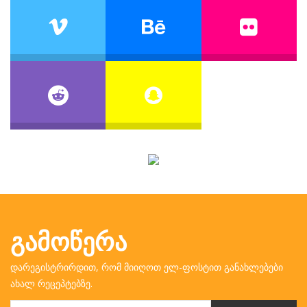
ᲒᲐᲛᲝᲬᲔᲠᲐ
დარეგისტრირდით, რომ მიიღოთ ელ-ფოსტით განახლებები
ახალ რეცეპტებზე.