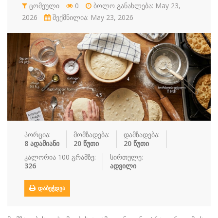
რძის პროდუ…
ცომეული
0
სალათი
ბოლო განახლება: May 23,
სასმელები
სოუსი
2026
შექმნილია: May 23, 2026
სუპები
სუში
ტკბილეული
ფასტ ფუდი
ფასტ ფუდი
ფუნთუშები
ქათამი
ქართული სა
ყავა
ჩაი
ცომეული
ხორცი
ჯანსაღი კვ…
რეცეპტები
პორცია:
მომზადება:
დამზადება:
რჩევები
8 ადამიანი
20 წუთი
20 წუთი
კალორია 100 გრამზე:
სირთულე:
დაგვიკავშირდით
326
ადვილი
შესვლა / რეგისტრაცია
ᲓᲐᲑᲔᲭᲓᲕᲐ