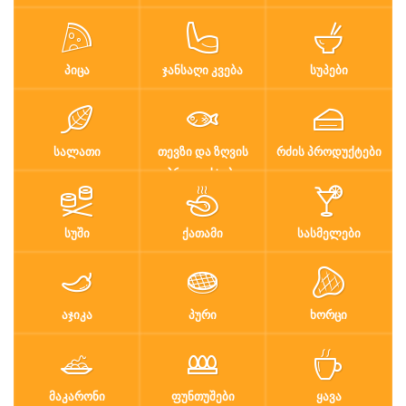
ᲞᲘᲪᲐ
ᲯᲐᲜᲡᲐᲦᲘ ᲙᲕᲔᲑᲐ
ᲡᲣᲞᲔᲑᲘ
ᲡᲐᲚᲐᲗᲘ
ᲗᲔᲕᲖᲘ ᲓᲐ ᲖᲦᲕᲘᲡ
ᲠᲫᲘᲡ ᲞᲠᲝᲓᲣᲥᲢᲔᲑᲘ
ᲞᲠᲝᲓᲣᲥᲢᲔᲑᲘ
ᲡᲣᲨᲘ
ᲥᲐᲗᲐᲛᲘ
ᲡᲐᲡᲛᲔᲚᲔᲑᲘ
ᲐᲯᲘᲙᲐ
ᲞᲣᲠᲘ
ᲮᲝᲠᲪᲘ
ᲛᲐᲙᲐᲠᲝᲜᲘ
ᲤᲣᲜᲗᲣᲨᲔᲑᲘ
ᲧᲐᲕᲐ