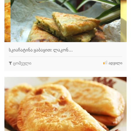
სკიაჩატინა ყაბაყით: ლაკონ…
ცომეული
ᲐᲓᲕᲘᲚᲘ