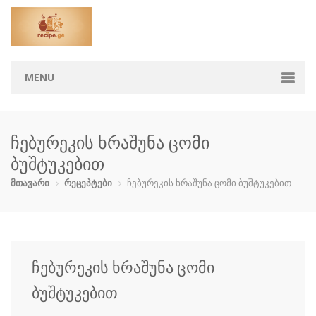
MENU
მთავარი
ჩებურეკის ხრაშუნა ცომი
კატეგორიები
ბუშტუკებით
აჯიკა
ბავშვებისთ…
ბოსტნეული …
გარნირი
მთავარი
რეცეპტები
ჩებურეკის ხრაშუნა ცომი ბუშტუკებით
დესერტი
ზაპეკანკა
თევზი და ზ…
კონსერვი
კოქტეილები
მაკარონი
მურაბები დ…
მწნილი
ჩებურეკის ხრაშუნა ცომი
ნამცხვრები
ნაყინი
პიცა
პური
ბუშტუკებით