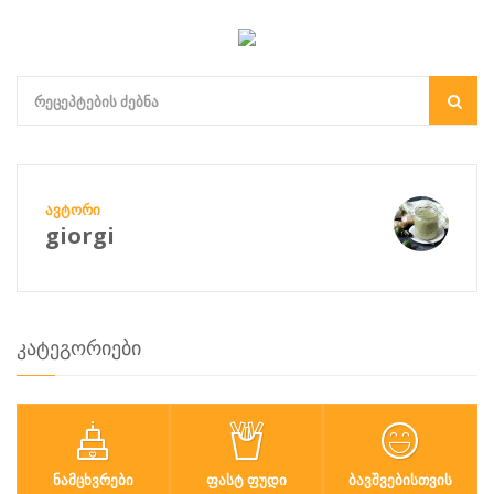
ᲐᲕᲢᲝᲠᲘ
giorgi
კატეგორიები
ᲜᲐᲛᲪᲮᲕᲠᲔᲑᲘ
ᲤᲐᲡᲢ ᲤᲣᲓᲘ
ᲑᲐᲕᲨᲕᲔᲑᲘᲡᲗᲕᲘᲡ