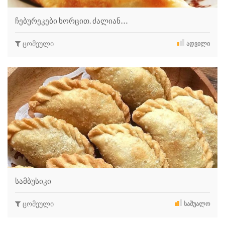
ჩებურეკები ხორცით. ძალიან…
ცომეული
ᲐᲓᲕᲘᲚᲘ
სამბუსიკი
ცომეული
ᲡᲐᲨᲣᲐᲚᲝ