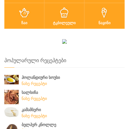
ᲩᲐᲘ
ᲢᲙᲑᲘᲚᲔᲣᲚᲘ
ᲜᲐᲧᲘᲜᲘ
პოპულარული რეცეპტები
ჰოლანდიური სოუსი
ნახე რეცეპტი
სალსიჩა
ნახე რეცეპტი
კამამბერი
ნახე რეცეპტი
ბელპერ კნოლლე