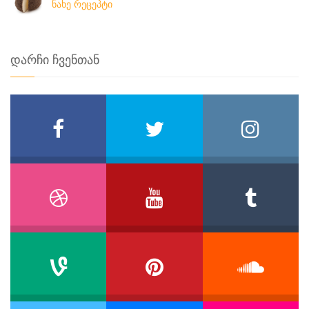
ნახე რეცეპტი
დარჩი ჩვენთან