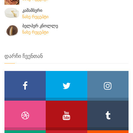
კამამბერი
ნახე რეცეპტი
ბელპერ კნოლლე
ნახე რეცეპტი
დარჩი ჩვენთან