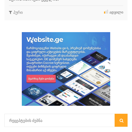
პური
ᲐᲓᲕᲘᲚᲘ