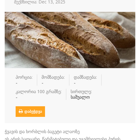
შექმნილია: Dec 13, 2025
რძის პროდუ…
სალათი
სასმელები
სოუსი
სუპები
სუში
ტკბილეული
ფასტ ფუდი
ფასტ ფუდი
ფუნთუშები
ქათამი
ქართული სა
ყავა
ჩაი
ცომეული
ხორცი
ჯანსაღი კვ…
პორცია:
მომზადება:
დამზადება:
რეცეპტები
-
-
-
კალორია 100 გრამზე:
სირთულე:
რჩევები
-
საშუალო
დაგვიკავშირდით
ᲓᲐᲑᲔᲭᲓᲕᲐ
შესვლა / რეგისტრაცია
ჭვავის და ხორბლის ბაგეტი ალაოზე
ეს არის საოცარი, წარმატებული და უგემრიელესი პურის