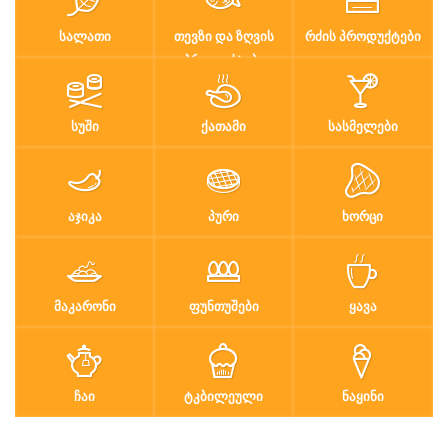
ᲡᲐᲚᲐᲗᲘ
ᲗᲔᲕᲖᲘ ᲓᲐ ᲖᲦᲕᲘᲡ
ᲠᲫᲘᲡ ᲞᲠᲝᲓᲣᲥᲢᲔᲑᲘ
ᲞᲠᲝᲓᲣᲥᲢᲔᲑᲘ
ᲡᲣᲨᲘ
ᲥᲐᲗᲐᲛᲘ
ᲡᲐᲡᲛᲔᲚᲔᲑᲘ
ᲐᲯᲘᲙᲐ
ᲞᲣᲠᲘ
ᲮᲝᲠᲪᲘ
ᲛᲐᲙᲐᲠᲝᲜᲘ
ᲤᲣᲜᲗᲣᲨᲔᲑᲘ
ᲧᲐᲕᲐ
ᲩᲐᲘ
ᲢᲙᲑᲘᲚᲔᲣᲚᲘ
ᲜᲐᲧᲘᲜᲘ