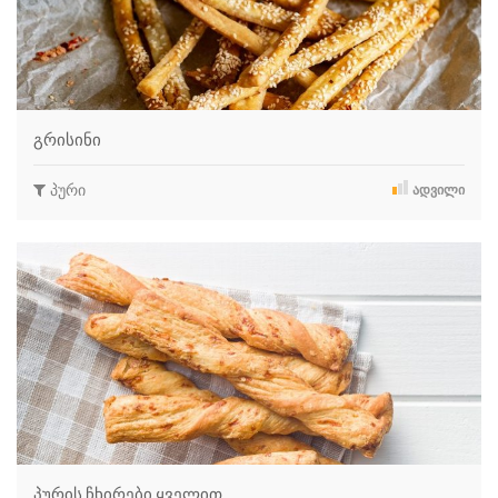
გრისინი
პური
ᲐᲓᲕᲘᲚᲘ
პურის ჩხირები ყველით