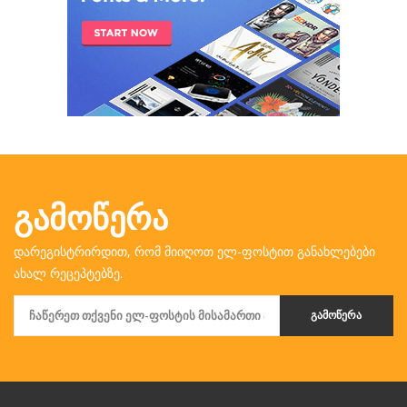
ᲒᲐᲛᲝᲬᲔᲠᲐ
დარეგისტრირდით, რომ მიიღოთ ელ-ფოსტით განახლებები
ახალ რეცეპტებზე.
ᲒᲐᲛᲝᲬᲔᲠᲐ