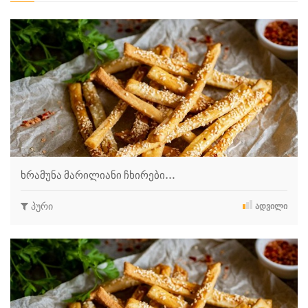
ხრამუნა მარილიანი ჩხირები…
პური
ᲐᲓᲕᲘᲚᲘ