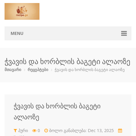
MENU
მთავარი
ჭვავის და ხორბლის ბაგეტი ალაოზე
კატეგორიები
მთავარი
რეცეპტები
ჭვავის და ხორბლის ბაგეტი ალაოზე
აჯიკა
ბავშვებისთ…
ბოსტნეული …
გარნირი
დესერტი
ზაპეკანკა
თევზი და ზ…
კონსერვი
ჭვავის და ხორბლის ბაგეტი
კოქტეილები
მაკარონი
მურაბები დ…
მწნილი
ალაოზე
ნამცხვრები
ნაყინი
პიცა
პური
პური
0
ბოლო განახლება: Dec 13, 2025