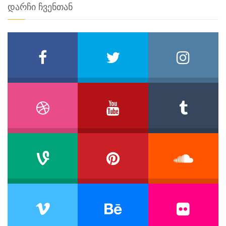
დარჩი ჩვენთან