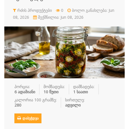
რძის პროდუ…
სალათი
სასმელები
სოუსი
რძის პროდუქტები
0
ბოლო განახლება: Jun
08, 2026
შექმნილია: Jun 08, 2026
სუპები
სუში
ტკბილეული
ფასტ ფუდი
ფასტ ფუდი
ფუნთუშები
ქათამი
ქართული სა
ყავა
ჩაი
ცომეული
ხორცი
ჯანსაღი კვ…
რეცეპტები
რჩევები
პორცია:
მომზადება:
დამზადება:
6 ადამიანი
10 წუთი
1 საათი
დაგვიკავშირდით
კალორია 100 გრამზე:
სირთულე:
280
ადვილი
შესვლა / რეგისტრაცია
ᲓᲐᲑᲔᲭᲓᲕᲐ