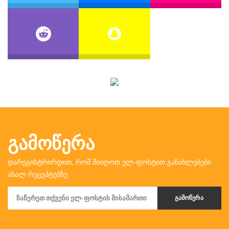
ᲒᲐᲛᲝᲬᲔᲠᲐ
დარეგისტრირდით, რომ მიიღოთ ელ-ფოსტით განახლებები
ახალ რეცეპტებზე.
ᲒᲐᲛᲝᲬᲔᲠᲐ