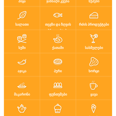
ᲞᲘᲪᲐ
ᲯᲐᲜᲡᲐᲦᲘ ᲙᲕᲔᲑᲐ
ᲡᲣᲞᲔᲑᲘ
ᲡᲐᲚᲐᲗᲘ
ᲗᲔᲕᲖᲘ ᲓᲐ ᲖᲦᲕᲘᲡ
ᲠᲫᲘᲡ ᲞᲠᲝᲓᲣᲥᲢᲔᲑᲘ
ᲞᲠᲝᲓᲣᲥᲢᲔᲑᲘ
ᲡᲣᲨᲘ
ᲥᲐᲗᲐᲛᲘ
ᲡᲐᲡᲛᲔᲚᲔᲑᲘ
ᲐᲯᲘᲙᲐ
ᲞᲣᲠᲘ
ᲮᲝᲠᲪᲘ
ᲛᲐᲙᲐᲠᲝᲜᲘ
ᲤᲣᲜᲗᲣᲨᲔᲑᲘ
ᲧᲐᲕᲐ