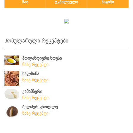
ᲩᲐᲘ
ᲢᲙᲑᲘᲚᲔᲣᲚᲘ
ᲜᲐᲧᲘᲜᲘ
პოპულარული რეცეპტები
ჰოლანდიური სოუსი
ნახე რეცეპტი
სალსიჩა
ნახე რეცეპტი
კამამბერი
ნახე რეცეპტი
ბელპერ კნოლლე
ნახე რეცეპტი