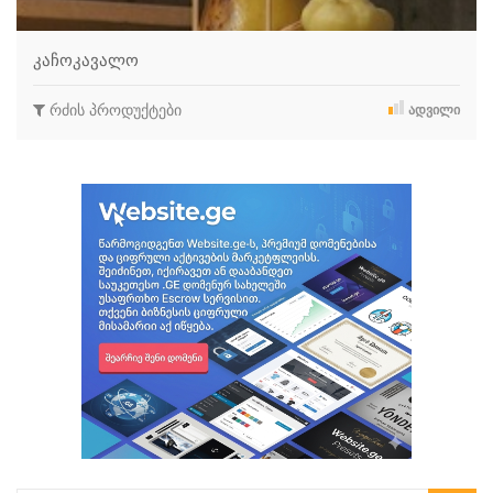
კაჩოკავალო
რძის პროდუქტები
ᲐᲓᲕᲘᲚᲘ