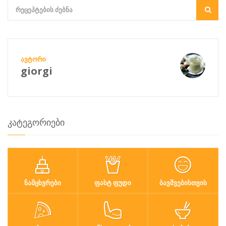
ᲐᲕᲢᲝᲠᲘ
giorgi
კატეგორიები
ᲜᲐᲛᲪᲮᲕᲠᲔᲑᲘ
ᲤᲐᲡᲢ ᲤᲣᲓᲘ
ᲑᲐᲕᲨᲕᲔᲑᲘᲡᲗᲕᲘᲡ