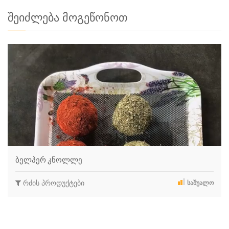
შეიძლება მოგეწონოთ
ბელპერ კნოლლე
რძის პროდუქტები
ᲡᲐᲨᲣᲐᲚᲝ