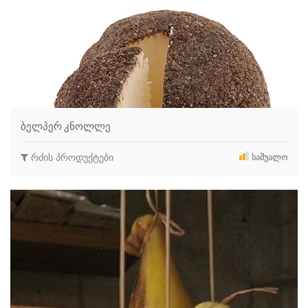
ბელპერ კნოლლე
რძის პროდუქტები
ᲡᲐᲨᲣᲐᲚᲝ