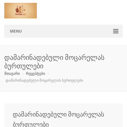
MENU
მთავარი
დამარინადებული მოცარელას
კატეგორიები
ბურთულები
აჯიკა
ბავშვებისთ…
ბოსტნეული …
გარნირი
მთავარი
რეცეპტები
დამარინადებული მოცარელას ბურთულები
დესერტი
ზაპეკანკა
თევზი და ზ…
კონსერვი
კოქტეილები
მაკარონი
მურაბები დ…
მწნილი
დამარინადებული მოცარელას
ნამცხვრები
ნაყინი
პიცა
პური
ბურთულები